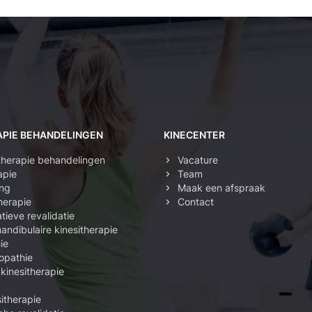
APIE BEHANDELINGEN
KINECENTER
itherapie behandelingen
Vacature
apie
Team
ing
Maak een afspraak
herapie
Contact
tieve revalidatie
ndibulaire kinesitherapie
ie
opathie
 kinesitherapie
itherapie