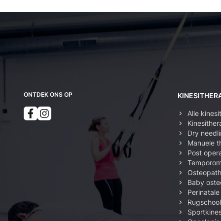
Kinesist Deurne: secundaire navigatie
ONTDEK ONS OP
KINESITHER
Alle kines
Kinesither
Dry needl
Manuele t
Post opera
Temporoma
Osteopath
Baby oste
Perinatale
Rugschool
Sportkines