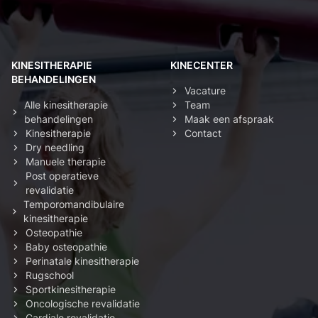
KINESITHERAPIE
KINECENTER
BEHANDELINGEN
Vacature
Alle kinesitherapie
Team
behandelingen
Maak een afspraak
Kinesitherapie
Contact
Dry needling
Manuele therapie
Post operatieve
revalidatie
Temporomandibulaire
kinesitherapie
Osteopathie
Baby osteopathie
Perinatale kinesitherapie
Rugschool
Sportkinesitherapie
Oncologische revalidatie
Cardiale revalidatie