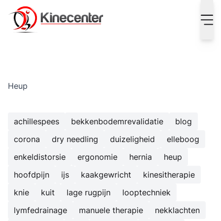
Kinecenter Blog - alles over kinesitherapie
Heup
achillespees
bekkenbodemrevalidatie
blog
corona
dry needling
duizeligheid
elleboog
enkeldistorsie
ergonomie
hernia
heup
hoofdpijn
ijs
kaakgewricht
kinesitherapie
knie
kuit
lage rugpijn
looptechniek
lymfedrainage
manuele therapie
nekklachten