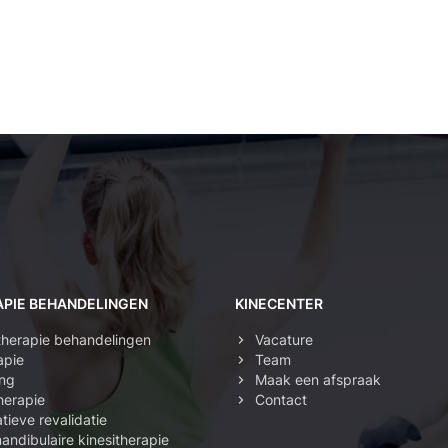
APIE BEHANDELINGEN
KINECENTER
itherapie behandelingen
Vacature
apie
Team
ing
Maak een afspraak
herapie
Contact
tieve revalidatie
ndibulaire kinesitherapie