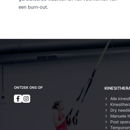
een burn-out.
Kinesist Deurne: secundaire navigatie
ONTDEK ONS OP
KINESITHER
Alle kines
Kinesither
Dry needl
Manuele t
Post opera
Temporoma