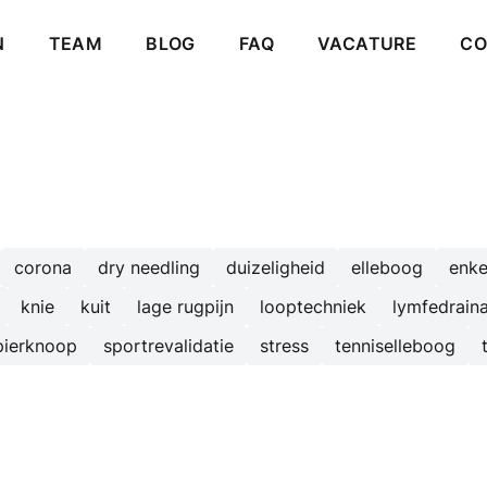
DNAVIGATIE
N
TEAM
BLOG
FAQ
VACATURE
CO
corona
dry needling
duizeligheid
elleboog
enke
knie
kuit
lage rugpijn
looptechniek
lymfedrain
pierknoop
sportrevalidatie
stress
tenniselleboog