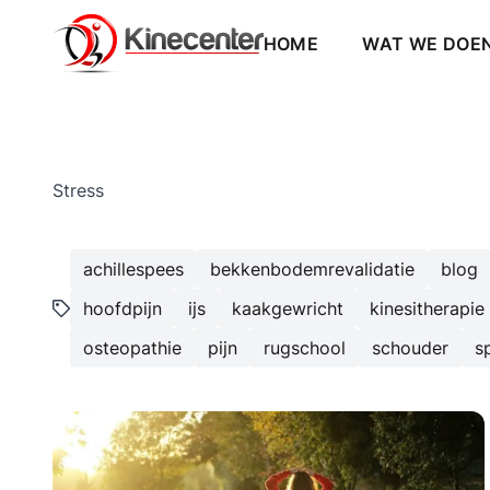
Kinecenter Blog - alles over kinesitherapie
KINESIST DEURNE: HOOF
HOME
WAT WE DOE
Stress
achillespees
bekkenbodemrevalidatie
blog
hoofdpijn
ijs
kaakgewricht
kinesitherapie
osteopathie
pijn
rugschool
schouder
s