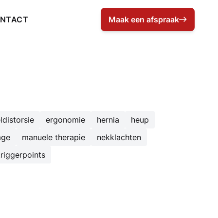
NTACT
Maak een afspraak
Kenesist Deurne: Maak een afsp
ldistorsie
ergonomie
hernia
heup
age
manuele therapie
nekklachten
triggerpoints