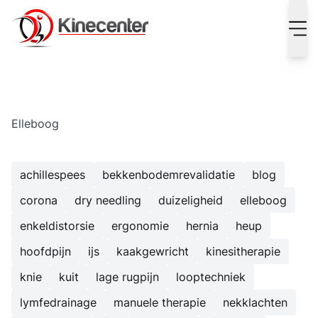
Kinecenter Blog - alles over kinesitherapie
Elleboog
achillespees
bekkenbodemrevalidatie
blog
corona
dry needling
duizeligheid
elleboog
enkeldistorsie
ergonomie
hernia
heup
hoofdpijn
ijs
kaakgewricht
kinesitherapie
knie
kuit
lage rugpijn
looptechniek
lymfedrainage
manuele therapie
nekklachten