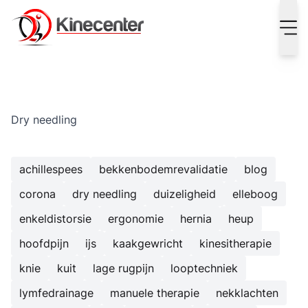
Kinecenter Blog - alles over kinesitherapie
Dry needling
achillespees
bekkenbodemrevalidatie
blog
corona
dry needling
duizeligheid
elleboog
enkeldistorsie
ergonomie
hernia
heup
hoofdpijn
ijs
kaakgewricht
kinesitherapie
knie
kuit
lage rugpijn
looptechniek
lymfedrainage
manuele therapie
nekklachten