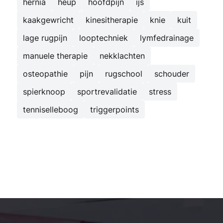
hernia
heup
hoofdpijn
ijs
kaakgewricht
kinesitherapie
knie
kuit
lage rugpijn
looptechniek
lymfedrainage
manuele therapie
nekklachten
osteopathie
pijn
rugschool
schouder
spierknoop
sportrevalidatie
stress
tenniselleboog
triggerpoints
Kinesist Deurne: secundaire navigatie