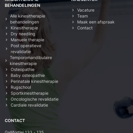
BEHANDELINGEN
Vacature
Alle kinesitherapie
Team
behandelingen
Maak een afspraak
Kinesitherapie
Contact
Dry needling
Manuele therapie
Post operatieve
revalidatie
Temporomandibulaire
kinesitherapie
Osteopathie
Baby osteopathie
Perinatale kinesitherapie
Rugschool
Sportkinesitherapie
Oncologische revalidatie
Cardiale revalidatie
CONTACT
Gallifortlei 133 - 135