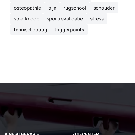
osteopathie
pijn
rugschool
schouder
spierknoop
sportrevalidatie
stress
tenniselleboog
triggerpoints
Kinesist Deurne: secundaire navigatie
KINESITHERAPIE
KINECENTER