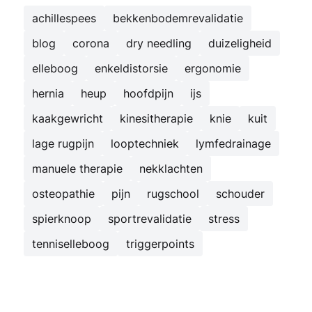
achillespees
bekkenbodemrevalidatie
blog
corona
dry needling
duizeligheid
elleboog
enkeldistorsie
ergonomie
hernia
heup
hoofdpijn
ijs
kaakgewricht
kinesitherapie
knie
kuit
lage rugpijn
looptechniek
lymfedrainage
manuele therapie
nekklachten
osteopathie
pijn
rugschool
schouder
spierknoop
sportrevalidatie
stress
tenniselleboog
triggerpoints