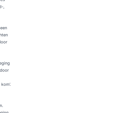
d-,
 een
hten
door
eging
 door
 kom’.
n.
ening