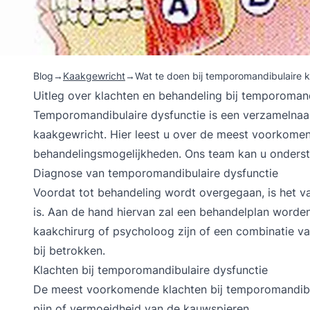
Blog
→
Kaakgewricht
→
Wat te doen bij temporomandibulaire 
Uitleg over klachten en behandeling bij temporomand
Temporomandibulaire dysfunctie is een verzamelnaa
kaakgewricht. Hier leest u over de meest voorkomen
behandelingsmogelijkheden. Ons team kan u onderst
Diagnose van temporomandibulaire dysfunctie
Voordat tot behandeling wordt overgegaan, is het va
is. Aan de hand hiervan zal een behandelplan worden
kaakchirurg of psycholoog zijn of een combinatie v
bij betrokken.
Klachten bij temporomandibulaire dysfunctie
De meest voorkomende klachten bij temporomandibula
pijn of vermoeidheid van de kauwspieren