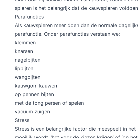
spieren is het belangrijk dat de kauwspieren voldoend
Parafuncties
Als kauwspieren meer doen dan de normale dagelijks
parafunctie. Onder parafuncties verstaan we:
klemmen
knarsen
nagelbijten
lipbijten
wangbijten
kauwgom kauwen
op pennen bijten
met de tong persen of spelen
vacuüm zuigen
Stress
Stress is een belangrijke factor die meespeelt in het
moeilijk wordt, ‘het voor de kiezen krijgen’ of ‘op 