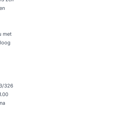
 en
u met
oloog
03/326
1.00
ina