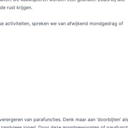
e rust krijgen.
e activiteiten, spreken we van afwijkend mondgedrag of
 verergeren van parafuncties. Denk maar aan ‘doorbijten’ als
het tandvlees lopen’. Door deze mondgewoonten of parafunct