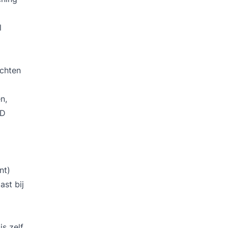
l
ichten
n,
MD
nt)
st bij
s zelf