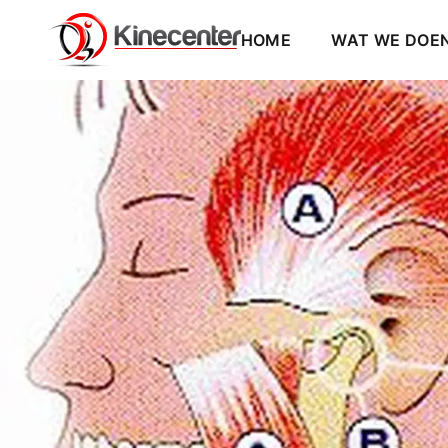
Manuele therapie bij behandeling van temporomandibulaire
KINESIST DEURNE: HOOF
HOME
WAT WE DOE