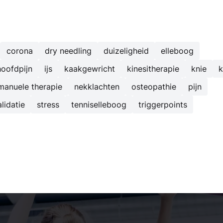
corona
dry needling
duizeligheid
elleboog
hoofdpijn
ijs
kaakgewricht
kinesitherapie
knie
k
manuele therapie
nekklachten
osteopathie
pijn
lidatie
stress
tenniselleboog
triggerpoints