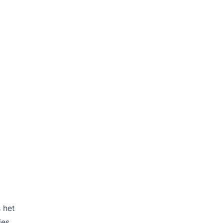
 het
ies