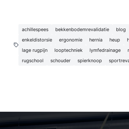
achillespees
bekkenbodemrevalidatie
blog
enkeldistorsie
ergonomie
hernia
heup
lage rugpijn
looptechniek
lymfedrainage
rugschool
schouder
spierknoop
sportreva
Kinesist Deurne: secundaire navigatie