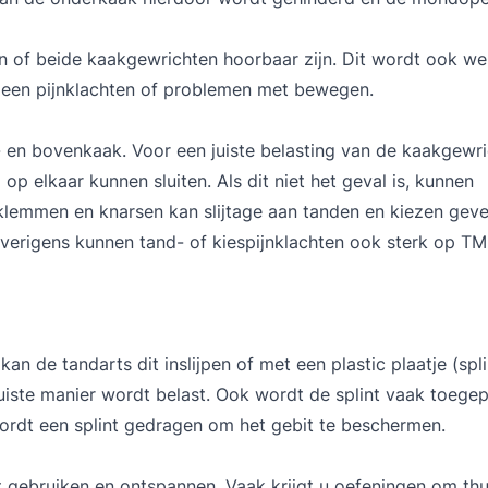
n of beide kaakgewrichten hoorbaar zijn. Dit wordt ook we
 geen pijnklachten of problemen met bewegen.
- en bovenkaak. Voor een juiste belasting van de kaakgewr
op elkaar kunnen sluiten. Als dit niet het geval is, kunnen
klemmen en knarsen kan slijtage aan tanden en kiezen geve
verigens kunnen tand- of kiespijnklachten ook sterk op T
an de tandarts dit inslijpen of met een plastic plaatje (spli
iste manier wordt belast. Ook wordt de splint vaak toegepa
ordt een splint gedragen om het gebit te beschermen.
t gebruiken en ontspannen. Vaak krijgt u oefeningen om thui