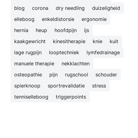
blog
corona
dry needling
duizeligheid
elleboog
enkeldistorsie
ergonomie
hernia
heup
hoofdpijn
ijs
kaakgewricht
kinesitherapie
knie
kuit
lage rugpijn
looptechniek
lymfedrainage
manuele therapie
nekklachten
osteopathie
pijn
rugschool
schouder
spierknoop
sportrevalidatie
stress
tenniselleboog
triggerpoints