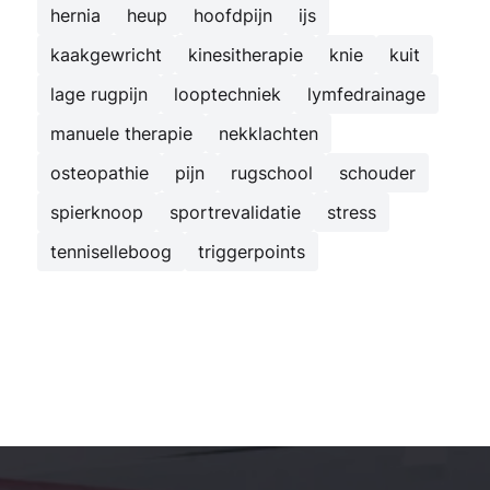
hernia
heup
hoofdpijn
ijs
kaakgewricht
kinesitherapie
knie
kuit
lage rugpijn
looptechniek
lymfedrainage
manuele therapie
nekklachten
osteopathie
pijn
rugschool
schouder
spierknoop
sportrevalidatie
stress
tenniselleboog
triggerpoints
Kinesist Deurne: secundaire navigatie