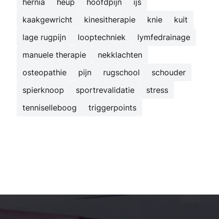
hernia
heup
hoofdpijn
ijs
kaakgewricht
kinesitherapie
knie
kuit
lage rugpijn
looptechniek
lymfedrainage
manuele therapie
nekklachten
osteopathie
pijn
rugschool
schouder
spierknoop
sportrevalidatie
stress
tenniselleboog
triggerpoints
Kinesist Deurne: secundaire navigatie